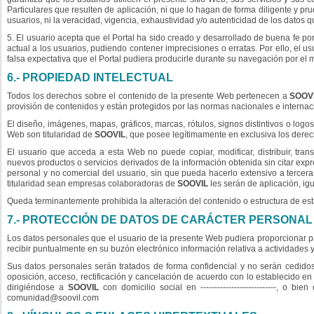
Particulares que resulten de aplicación, ni que lo hagan de forma diligente y prud
usuarios, ni la veracidad, vigencia, exhaustividad y/o autenticidad de los datos 
5. El usuario acepta que el Portal ha sido creado y desarrollado de buena fe po
actual a los usuarios, pudiendo contener imprecisiones o erratas. Por ello, el u
falsa expectativa que el Portal pudiera producirle durante su navegación por el 
6.- PROPIEDAD INTELECTUAL
Todos los derechos sobre el contenido de la presente Web pertenecen a
SOOV
provisión de contenidos y están protegidos por las normas nacionales e internaci
El diseño, imágenes, mapas, gráficos, marcas, rótulos, signos distintivos o logo
Web son titularidad de
SOOVIL
, que posee legítimamente en exclusiva los dere
El usuario que acceda a esta Web no puede copiar, modificar, distribuir, tran
nuevos productos o servicios derivados de la información obtenida sin citar ex
personal y no comercial del usuario, sin que pueda hacerlo extensivo a terce
titularidad sean empresas colaboradoras de
SOOVIL
les serán de aplicación, ig
Queda terminantemente prohibida la alteración del contenido o estructura de est
7.- PROTECCIÓN DE DATOS DE CARÁCTER PERSONAL
Los datos personales que el usuario de la presente Web pudiera proporcionar 
recibir puntualmente en su buzón electrónico información relativa a actividades y
Sus datos personales serán tratados de forma confidencial y no serán cedido
oposición, acceso, rectificación y cancelación de acuerdo con lo establecido 
dirigiéndose a
SOOVIL
con domicilio social en ---------------------------, o 
comunidad@soovil.com