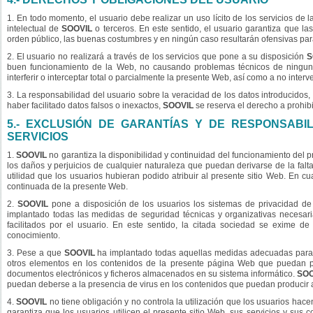
1. En todo momento, el usuario debe realizar un uso lícito de los servicios d
intelectual de
SOOVIL
o terceros. En este sentido, el usuario garantiza que la
orden público, las buenas costumbres y en ningún caso resultarán ofensivas p
2. El usuario no realizará a través de los servicios que pone a su disposición
S
buen funcionamiento de la Web, no causando problemas técnicos de ninguna í
interferir o interceptar total o parcialmente la presente Web, así como a no interve
3. La responsabilidad del usuario sobre la veracidad de los datos introducidos, 
haber facilitado datos falsos o inexactos,
SOOVIL
se reserva el derecho a prohibi
5.- EXCLUSIÓN DE GARANTÍAS Y DE RESPONSABI
SERVICIOS
1.
SOOVIL
no garantiza la disponibilidad y continuidad del funcionamiento del p
los daños y perjuicios de cualquier naturaleza que puedan derivarse de la falta
utilidad que los usuarios hubieran podido atribuir al presente sitio Web. En c
continuada de la presente Web.
2.
SOOVIL
pone a disposición de los usuarios los sistemas de privacidad de
implantado todas las medidas de seguridad técnicas y organizativas necesaria
facilitados por el usuario. En este sentido, la citada sociedad se exime d
conocimiento.
3. Pese a que
SOOVIL
ha implantado todas aquellas medidas adecuadas para ga
otros elementos en los contenidos de la presente página Web que puedan pro
documentos electrónicos y ficheros almacenados en su sistema informático.
SOO
puedan deberse a la presencia de virus en los contenidos que puedan producir al
4.
SOOVIL
no tiene obligación y no controla la utilización que los usuarios hace
garantiza que los usuarios utilicen el presente sitio Web, sus servicios y su